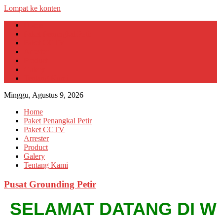
Lompat ke konten
Home
Paket Penangkal Petir
Paket CCTV
Arrester
Product
Galery
Tentang Kami
Minggu, Agustus 9, 2026
Home
Paket Penangkal Petir
Paket CCTV
Arrester
Product
Galery
Tentang Kami
Pusat Grounding Petir
SELAMAT DATANG DI WEBSI