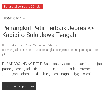
Penangkal petir tiang 25meter
September 1, 2025
Penangkal Petir Terbaik Jebres <>
Kadipiro Solo Jawa Tengah
Diposkan Oleh:Pusat Grounding Petir
penangkal petir jebres
,
pusat penangkal petir jebres
,
terima pasang anti petir
jebres
PUSAT GROUNDING PETIR Salah satunya perusahaan jual dan jasa
pasang penangkal petir perumahan, hotel ,pabrik,apertement
,kantor,sekolahan dan di dukung oleh tenaga ahli yg profesioal
Baca selengkapnya