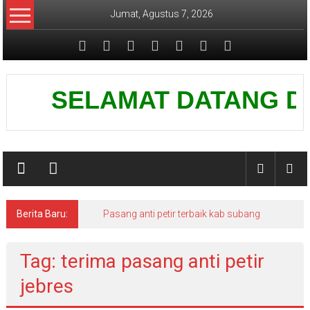
Lompat
Jumat, Agustus 7, 2026
ke
konten
Pusat
SELAMAT DATANG DI WE
Grounding
Petir
Berita Baru:
Pasang anti petir terbaik kab subang
Tag: terima pasang anti petir
jebres