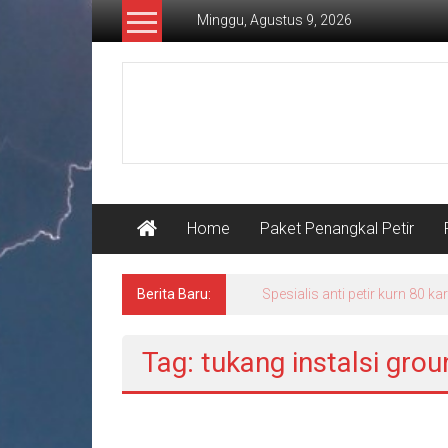
Lompat
Minggu, Agustus 9, 2026
ke
konten
Pusat
Grounding
Petir
Home
Paket Penangkal Petir
Berita Baru:
Spesialis anti petir kurn 80 
Tag: tukang instalsi gro
Pasang penangkal petir