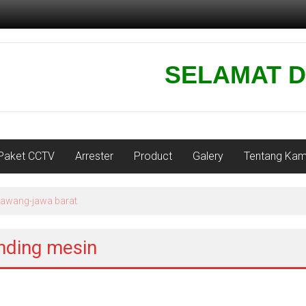
SELAMAT DATA
Paket CCTV
Arrester
Product
Galery
Tentang Kam
karawang-jawa barat
unding mesin