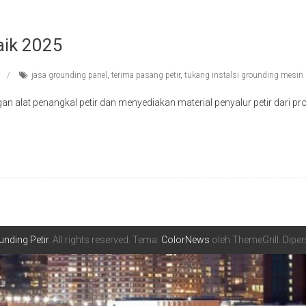
aik 2025
jasa grounding panel
,
terima pasang petir
,
tukang instalsi grounding mesin
lat penangkal petir dan menyediakan material penyalur petir dari pr
nding Petir
. All rights reserved. Tema:
ColorNews
oleh ThemeGrill. Dip