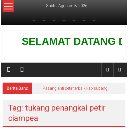
Lompat
Sabtu, Agustus 8, 2026
ke
konten
Pusat
SELAMAT DATANG DI WE
Grounding
Petir
Berita Baru:
Pasang anti petir terbaik kab subang
Tag: tukang penangkal petir
ciampea