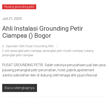
Pasang grounding petir
Juli 21, 2025
Ahli Instalasi Grounding Petir
Ciampea () Bogor
Diposkan Oleh:Pusat Grounding Petir
ahli penangkal petir ciampea
,
penangkal petir murah ciampea
,
tukang
penangkal petir ciampea
PUSAT GROUNDING PETIR Salah satunya perusahaan jual dan jasa
pasang penangkal petir perumahan, hotel ,pabrik,apertement
,kantor,sekolahan dan di dukung oleh tenaga ahli yg profesioal
Baca selengkapnya