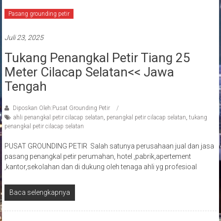
Pasang grounding petir
Juli 23, 2025
Tukang Penangkal Petir Tiang 25
Meter Cilacap Selatan<< Jawa
Tengah
Diposkan Oleh:Pusat Grounding Petir
ahli penangkal petir cilacap selatan
,
penangkal petir cilacap selatan
,
tukang
penangkal petir cilacap selatan
PUSAT GROUNDING PETIR Salah satunya perusahaan jual dan jasa
pasang penangkal petir perumahan, hotel ,pabrik,apertement
,kantor,sekolahan dan di dukung oleh tenaga ahli yg profesioal
Baca selengkapnya