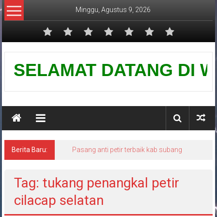
Lompat
Minggu, Agustus 9, 2026
ke
konten
Pusat
SELAMAT DATANG DI WEBS
Grounding
Petir
Berita Baru:
Pasang anti petir terbaik kab subang
Tag: tukang penangkal petir
cilacap selatan