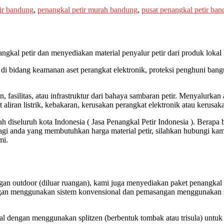
tir bandung
,
penangkal petir murah bandung
,
pusat penangkal petir ba
ngkal petir dan menyediakan material penyalur petir dari produk lokal
di bidang keamanan aset perangkat elektronik, proteksi penghuni ban
 fasilitas, atau infrastruktur dari bahaya sambaran petir. Menyalurkan 
ran listrik, kebakaran, kerusakan perangkat elektronik atau kerusaka
h diseluruh kota Indonesia ( Jasa Penangkal Petir Indonesia ). Berap
 Bagi anda yang membutuhkan harga material petir, silahkan hubungi kam
mi.
gan outdoor (diluar ruangan), kami juga menyediakan paket penangkal p
gan menggunakan sistem konvensional dan pemasangan menggunakan siste
l dengan menggunakan splitzen (berbentuk tombak atau trisula) untuk