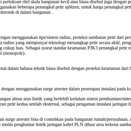
 pertokoan ritel skala bangunan kecil atau biasa disebut juga dengan 
unakan beberapa penangkal petir splitzen, untuk harga penangkal pet
ektronik di dalam bangunan .
ngan menggunakan tipe/sistem radius, proteksi sambaran petir dari peny
tem) radius yang mempunyai teknologi menangkap petir secara aktif, pe
cukup luas. Sebagai syarat standar keamanan PJK3 penangkal petir mu
l (monopole).
ernal dalam bahasa teknik biasa disebut dengan proteksi keamanan dar
dengan menggunakan surge arrester dalam penerapan instalasi pada kon
gan aliran arus listrik yang berlebih kedalam sistem pembumian/sistem
an petir kedua setelah eksternal, sebagai pengaman instalasi jaringan
kan surge arrester bisa di contohkan pada bangunan rumah/perusahaan, 
 media penghantar listrik jaringan kabel PLN diluar area terkena samba