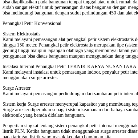
bisa diaplikasikan pada bangunan tempat tinggal atau untuk rumah dan
sudah sangat efektif untuk pemasangan diatas bangunan dengan mengg
bisa melindungi bangunan dengan sudut perlindungan 450 dan alat el
Penangkal Petir Konvensional
Sistem Elektrostatis
Kami melayani pemasangan alat penangkal petir sistem elektrostatis de
hingga 150 meter. Penangkal petir elektrostatis merupakan tipe (sis
gedung tinggi maupun lapangan olahraga yang mempunyai lahan yang 
penggunaan bisa diatas bangunan maupun menggunakan tiang tungga
Instalasi Internal Penangkal Petir TEKNIK KARYA NUSANTARA
Kami melayani instalasi untuk pemasangan indoor, penyalur petir int
menggunakan surge arrester.
Surge Arrester
Kami melayani pemasangan perlindungan dari sambaran petir internal 
Sistem kerja Surge arrester menyerupai kapasitor yang membuang tegan
Surge arrester diperlukan sebagai sistem keamanan dari bahaya sambar
elektronik yang berada didalam bangunan.
Pengertian singkat tentang sistem penangkal petir internal mengguna
listrik PLN. Ketika bangunan tidak menggunakan surge arrester disaat
pada jaringan listrik yang masuk kedalam bangunan kita.