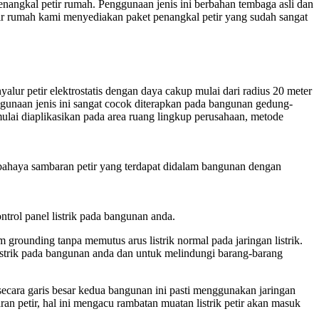
penangkal petir rumah. Penggunaan jenis ini berbahan tembaga asli dan
ir rumah kami menyediakan paket penangkal petir yang sudah sangat
alur petir elektrostatis dengan daya cakup mulai dari radius 20 meter
nggunaan jenis ini sangat cocok diterapkan pada bangunan gedung-
lai diaplikasikan pada area ruang lingkup perusahaan, metode
i bahaya sambaran petir yang terdapat didalam bangunan dengan
trol panel listrik pada bangunan anda.
 grounding tanpa memutus arus listrik normal pada jaringan listrik.
 listrik pada bangunan anda dan untuk melindungi barang-barang
secara garis besar kedua bangunan ini pasti menggunakan jaringan
ran petir, hal ini mengacu rambatan muatan listrik petir akan masuk