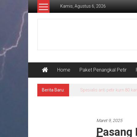
Lompat
Kamis, Agustus 6, 2026
ke
konten
Pusat
Grounding
Petir
Home
Paket Penangkal Petir
Berita Baru:
Spesialis anti petir kurn 80 
Pasang penangkal petir
Maret 9, 2025
Pasang 