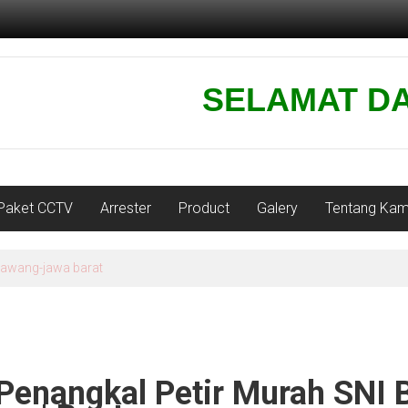
SELAMAT DATANG
Paket CCTV
Arrester
Product
Galery
Tentang Kam
karawang-jawa barat
Penangkal Petir Murah SNI 