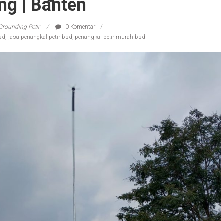
ng | Banten
Grounding Petir
0 Komentar
sd
,
jasa penangkal petir bsd
,
penangkal petir murah bsd