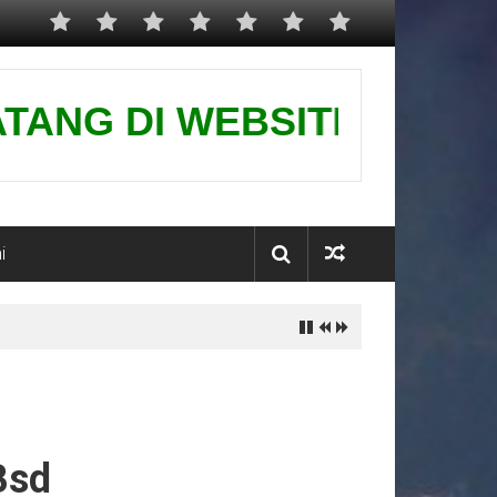
 DI WEBSITE KAMI-PUSAT G
i
Bsd