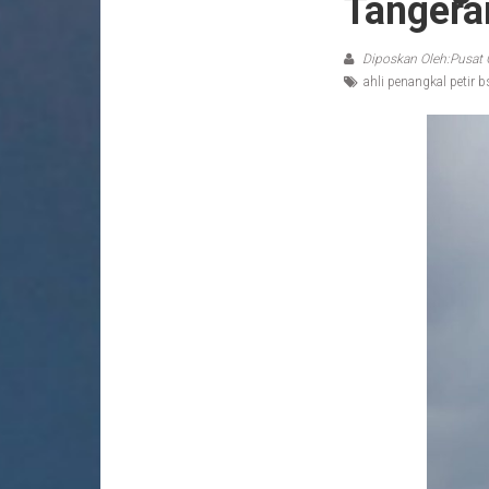
Tangera
Diposkan Oleh:Pusat 
ahli penangkal petir b