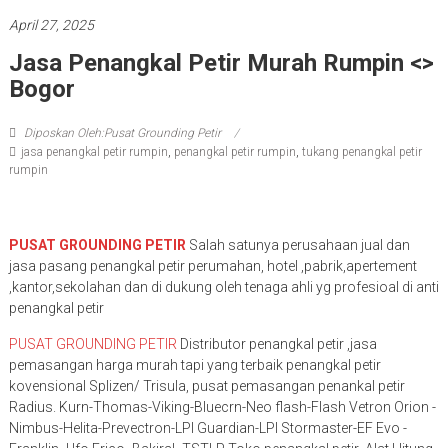
April 27, 2025
Jasa Penangkal Petir Murah Rumpin <>
Bogor
Diposkan Oleh:Pusat Grounding Petir
jasa penangkal petir rumpin
,
penangkal petir rumpin
,
tukang penangkal petir
rumpin
PUSAT GROUNDING PETIR
Salah satunya perusahaan jual dan
jasa pasang penangkal petir perumahan, hotel ,pabrik,apertement
,kantor,sekolahan dan di dukung oleh tenaga ahli yg profesioal di anti
penangkal petir
PUSAT GROUNDING PETIR
Distributor penangkal petir ,jasa
pemasangan harga murah tapi yang terbaik penangkal petir
kovensional Splizen/ Trisula, pusat pemasangan penankal petir
Radius. Kurn-Thomas-Viking-Bluecrn-Neo flash-Flash Vetron Orion -
Nimbus-Helita-Prevectron-LPI Guardian-LPI Stormaster-EF Evo -