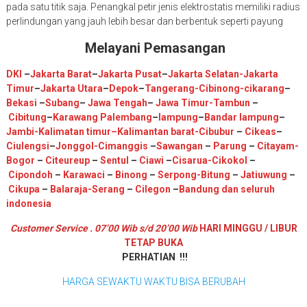
pada satu titik saja. Penangkal petir jenis elektrostatis memiliki radius
perlindungan yang jauh lebih besar dan berbentuk seperti payung
Melayani Pemasangan
DKI
–
Jakarta Barat
–
Jakarta Pusat
–
Jakarta Selatan
-Jakarta
Timur
–
Jakarta Utara
–
Depok
–
Tangerang
-Cibinong
-cikarang
–
Bekasi
–
Subang
–
Jawa Tengah
–
Jawa Timur
-Tambun
–
Cibitung
–
Karawang
Palembang
–
lampung
–
Bandar lampung
–
Jambi
-K
alimatan timur
–
Kalimantan barat
-Cibubur
–
Cikeas
–
Ciulengsi
–
Jonggol
-Cimanggis
–
Sawangan
–
Parung
–
Citayam
-
Bogor
–
Citeureup
–
Sentul
–
Ciawi
–
Cisarua
-Cikokol
–
Cipondoh
–
Karawaci
–
Binong
–
Serpong
-Bitung
–
Jatiuwung
–
Cikupa
–
Balaraja
-Serang
–
Cilegon
–
Bandung
dan seluruh
indonesia
Customer Service . 07’00 Wib s/d 20’00 Wib
HARI MINGGU / LIBUR
TETAP BUKA
PERHATIAN !!!
HARGA SEWAKTU WAKTU BISA BERUBAH