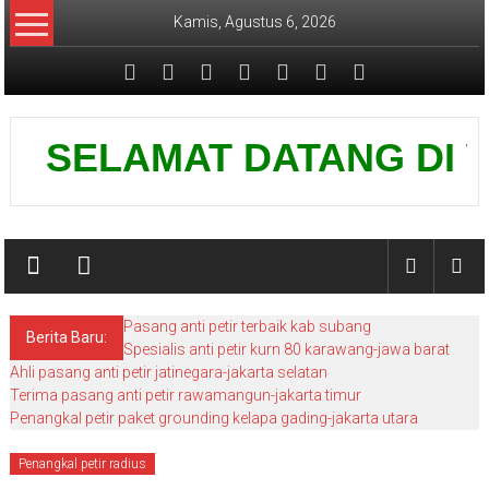
Lompat
Kamis, Agustus 6, 2026
ke
konten
Pusat
SELAMAT DATANG DI WEBS
Grounding
Petir
Pasang anti petir terbaik kab subang
Berita Baru:
Spesialis anti petir kurn 80 karawang-jawa barat
Ahli pasang anti petir jatinegara-jakarta selatan
Terima pasang anti petir rawamangun-jakarta timur
Penangkal petir paket grounding kelapa gading-jakarta utara
Penangkal petir radius