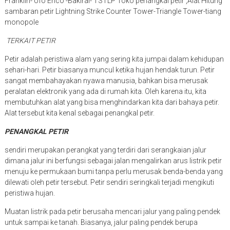
Franklin- Ufo Erico -Bakiral- TSTLP Toko penangkal petir ,Alat Hitung
sambaran petir Lightning Strike Counter Tower-Triangle Tower-tiang
monopole
TERKAIT PETIR
Petir adalah peristiwa alam yang sering kita jumpai dalam kehidupan
sehari-hari. Petir biasanya muncul ketika hujan hendak turun. Petir
sangat membahayakan nyawa manusia, bahkan bisa merusak
peralatan elektronik yang ada di rumah kita. Oleh karena itu, kita
membutuhkan alat yang bisa menghindarkan kita dari bahaya petir.
Alat tersebut kita kenal sebagai penangkal petir.
PENANGKAL PETIR
sendiri merupakan perangkat yang terdiri dari serangkaian jalur
dimana jalur ini berfungsi sebagai jalan mengalirkan arus listrik petir
menuju ke permukaan bumi tanpa perlu merusak benda-benda yang
dilewati oleh petir tersebut. Petir sendiri seringkali terjadi mengikuti
peristiwa hujan.
Muatan listrik pada petir berusaha mencari jalur yang paling pendek
untuk sampai ke tanah. Biasanya, jalur paling pendek berupa