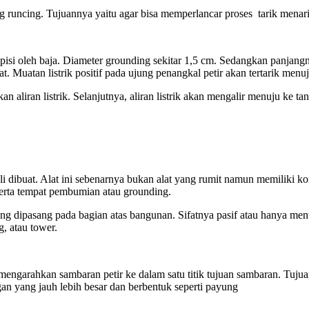
g runcing. Tujuannya yaitu agar bisa memperlancar proses tarik menarik
si oleh baja. Diameter grounding sekitar 1,5 cm. Sedangkan panjangnya
. Muatan listrik positif pada ujung penangkal petir akan tertarik menu
n aliran listrik. Selanjutnya, aliran listrik akan mengalir menuju ke ta
li dibuat. Alat ini sebenarnya bukan alat yang rumit namun memiliki 
serta tempat pembumian atau grounding.
g dipasang pada bagian atas bangunan. Sifatnya pasif atau hanya menu
g, atau tower.
 mengarahkan sambaran petir ke dalam satu titik tujuan sambaran. Tuju
ungan yang jauh lebih besar dan berbentuk seperti payung