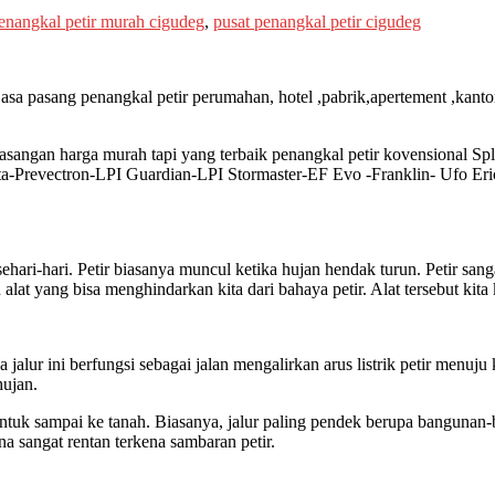
enangkal petir murah cigudeg
,
pusat penangkal petir cigudeg
asa pasang penangkal petir perumahan, hotel ,pabrik,apertement ,kantor
masangan harga murah tapi yang terbaik penangkal petir kovensional Spl
a-Prevectron-LPI Guardian-LPI Stormaster-EF Evo -Franklin- Ufo Eri
 sehari-hari. Petir biasanya muncul ketika hujan hendak turun. Petir 
alat yang bisa menghindarkan kita dari bahaya petir. Alat tersebut kita 
na jalur ini berfungsi sebagai jalan mengalirkan arus listrik petir men
 hujan.
 untuk sampai ke tanah. Biasanya, jalur paling pendek berupa banguna
a sangat rentan terkena sambaran petir.