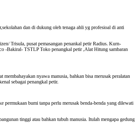
,sekolahan dan di dukung oleh tenaga ahli yg profesioal di anti
izen/ Trisula, pusat pemasangan penankal petir Radius. Kurn-
co -Bakiral- TSTLP Toko penangkal petir ,Alat Hitung sambaran
sangat membahayakan nyawa manusia, bahkan bisa merusak peralatan
kenal sebagai penangkal petir.
uju ke permukaan bumi tanpa perlu merusak benda-benda yang dilewati
n-bangunan tinggi atau bahkan tubuh manusia. Itulah mengapa gedung