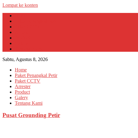
Lompat ke konten
Home
Paket Penangkal Petir
Paket CCTV
Arrester
Product
Galery
Tentang Kami
Sabtu, Agustus 8, 2026
Home
Paket Penangkal Petir
Paket CCTV
Arrester
Product
Galery
Tentang Kami
Pusat Grounding Petir