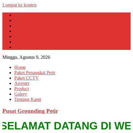
Lompat ke konten
Home
Paket Penangkal Petir
Paket CCTV
Arrester
Product
Galery
Tentang Kami
Minggu, Agustus 9, 2026
Home
Paket Penangkal Petir
Paket CCTV
Arrester
Product
Galery
Tentang Kami
Pusat Grounding Petir
SELAMAT DATANG DI WEBSIT