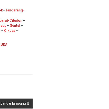
ok
–
Tangerang
-
barat
-Cibubur
–
reup
–
Sentul
–
g
–
Cikupa
–
BUKA
a bandar lampung