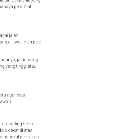
atan elektronik yang
ahaya petir. Alat
agai jalan
g dilewati oleh petir
asanya, jalur paling
g yang tinggi atau
r.
itu agar bisa
 awan.
 grounding sekitar
kup dekat di atas
penangkal petir akan