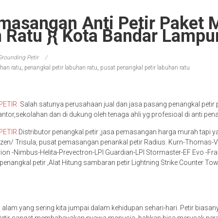
masangan Anti Petir Paket 
 Ratu }{ Kota Bandar Lampu
Grounding Petir
uhan ratu
,
penangkal petir labuhan ratu
,
pusat penangkal petir labuhan ratu
PETIR
Salah satunya perusahaan jual dan jasa pasang penangkal petir 
antor,sekolahan dan di dukung oleh tenaga ahli yg profesioal di anti pena
PETIR
Distributor penangkal petir ,jasa pemasangan harga murah tapi y
lizen/ Trisula, pusat pemasangan penankal petir Radius. Kurn-Thomas-V
ion -Nimbus-Helita-Prevectron-LPI Guardian-LPI Stormaster-EF Evo -Frank
enangkal petir ,Alat Hitung sambaran petir Lightning Strike Counter Tow
a alam yang sering kita jumpai dalam kehidupan sehari-hari. Petir biasa