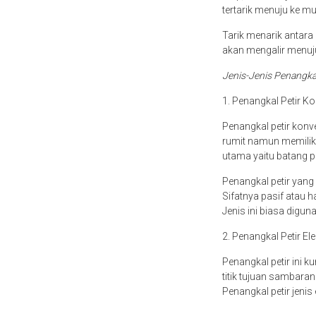
tertarik menuju ke mu
Tarik menarik antara k
akan mengalir menuju
Jenis-Jenis Penangka
1. Penangkal Petir K
Penangkal petir konve
rumit namun memilik
utama yaitu batang p
Penangkal petir yan
Sifatnya pasif atau 
Jenis ini biasa digun
2. Penangkal Petir Ele
Penangkal petir ini 
titik tujuan sambaran
Penangkal petir jenis