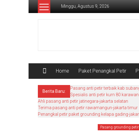
Lompat
Minggu, Agustus 9, 2026
ke
konten
Pusat
Grounding
Petir
Home
Paket Penangkal Petir
P
Pasang anti petir terbaik kab suban
Berita Baru:
Spesialis anti petir kurn 80 karawa
Ahli pasang anti petir jatinegara-jakarta selatan
Terima pasang anti petir rawamangun-jakarta timur
Penangkal petir paket grounding kelapa gading-jakar
Pasang grounding petir