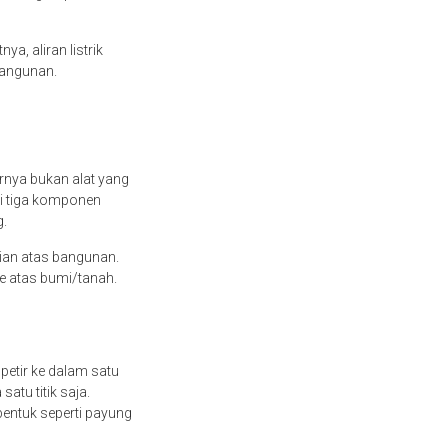
ya, aliran listrik
 bangunan.
arnya bukan alat yang
ki tiga komponen
g.
ian atas bangunan.
ke atas bumi/tanah.
petir ke dalam satu
atu titik saja.
rbentuk seperti payung