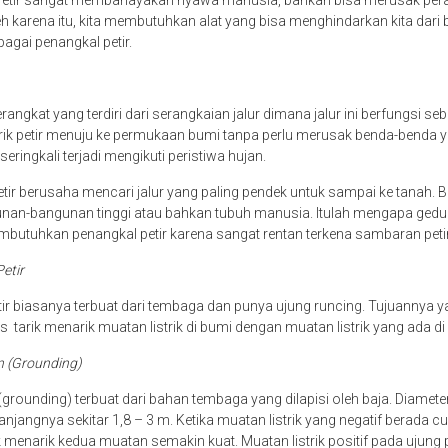
 Petir sangat membahayakan nyawa manusia, bahkan bisa merusak peral
eh karena itu, kita membutuhkan alat yang bisa menghindarkan kita dari b
bagai penangkal petir.
angkat yang terdiri dari serangkaian jalur dimana jalur ini berfungsi seb
trik petir menuju ke permukaan bumi tanpa perlu merusak benda-benda yan
i seringkali terjadi mengikuti peristiwa hujan.
etir berusaha mencari jalur yang paling pendek untuk sampai ke tanah. Bi
nan-bangunan tinggi atau bahkan tubuh manusia. Itulah mengapa gedun
butuhkan penangkal petir karena sangat rentan terkena sambaran peti
Petir
ir biasanya terbuat dari tembaga dan punya ujung runcing. Tujuannya ya
tarik menarik muatan listrik di bumi dengan muatan listrik yang ada di
n (Grounding)
ounding) terbuat dari bahan tembaga yang dilapisi oleh baja. Diameter
jangnya sekitar 1,8 – 3 m. Ketika muatan listrik yang negatif berada cu
k menarik kedua muatan semakin kuat. Muatan listrik positif pada ujung 