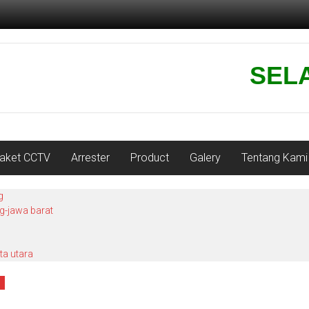
SELAMA
aket CCTV
Arrester
Product
Galery
Tentang Kami
g
ng-jawa barat
ta utara