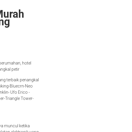
Murah
ng
perumahan, hotel
ngkal petir
ang terbaik penangkal
iking-Bluecrn-Neo
lin- Ufo Erico -
er-Triangle Tower-
nya muncul ketika