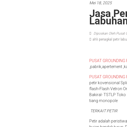
Mei 18, 2025
Jasa Pe
Labuhan
Diposkan Oleh:Pusat 
ahli penagkal petir lab
PUSAT GROUNDING 
,pabrik,apertement ,k
PUSAT GROUNDING 
petir kovensional Sp
flash-Flash Vetron Or
Bakiral- TSTLP Toko p
tiang monopole
TERKAIT PETIR
Petir adalah peristiw