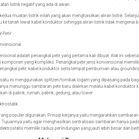
atan listrik negatif yang ada di awan.
edua muatan listrik inilah yang akan menghasilkan aliran listrik. Selanjutn
 ke tanah lewat kabel konduktor sehingga aliran listrik tidak mengenai
l Petir
onvensional
nsional adalah penangkal petir yang pertama kali dibuat. Alat ini seben
i komponen yang kompleks. Penangkal petir jenis konvensional memili
enangkal petir, kabel konduktor serta tempat pembumian atau groundin
g satu ini menggunakan splitzen/tombak logam yang dipasang pada bag
hanya menunggu sambaran petir baru dialirkan melalui kabel konduktor 
akan di pabrik, rumah, pabrik, gedung, atau tower.
ktrostatik
kurang populer digunakan. Prinsip kerjanya yaitu mengarahkan sambaran 
. Tujuannya yaitu agar menghasilkan sentralisasi sambaran hanya pada s
 elektrostatis memiliki radius perlindungan yang jauh lebih besar dan be