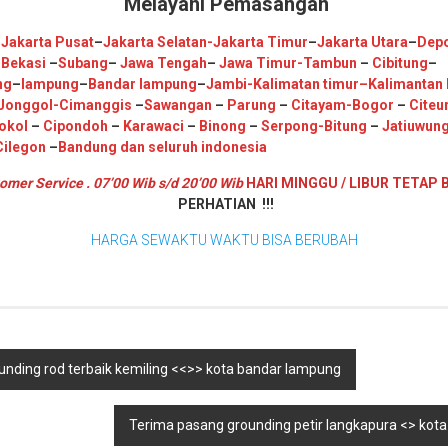
Melayani Pemasangan
–
Jakarta Pusat
–
Jakarta Selatan
-Jakarta Timur
–
Jakarta Utara
–
Dep
–
Bekasi
–
Subang
–
Jawa Tengah
–
Jawa Timur
-Tambun
–
Cibitung
–
ng
–
lampung
–
Bandar lampung
–
Jambi
-K
alimatan timur
–
Kalimantan 
Jonggol
-Cimanggis
–
Sawangan
–
Parung
–
Citayam
-Bogor
–
Citeu
okol
–
Cipondoh
–
Karawaci
–
Binong
–
Serpong
-Bitung
–
Jatiuwun
Cilegon
–
Bandung
dan seluruh indonesia
omer Service . 07’00 Wib s/d 20’00 Wib
HARI MINGGU / LIBUR TETAP 
PERHATIAN !!!
HARGA SEWAKTU WAKTU BISA BERUBAH
rounding rod terbaik kemiling <<>> kota bandar lampung
Terima pasang grounding petir langkapura <> kot