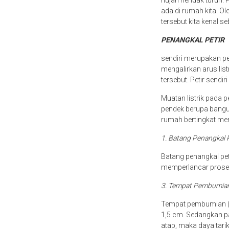
hujan hendak turun.
ada di rumah kita. Ol
tersebut kita kenal se
PENANGKAL PETIR
sendiri merupakan per
mengalirkan arus lis
tersebut. Petir sendir
Muatan listrik pada p
pendek berupa bangu
rumah bertingkat mem
1. Batang Penangkal 
Batang penangkal pet
memperlancar proses 
3. Tempat Pembumia
Tempat pembumian (gr
1,5 cm. Sedangkan pan
atap, maka daya tari