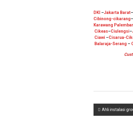
DKI
–
Jakarta Barat
Cibinong
-cikarang
Karawang
Palemba
Cikeas
–
Ciulengsi
–
Ciawi
–
Cisarua
-Cik
Balaraja
-Serang
–
Cust
Navigasi
Ahli instalasi g
pos