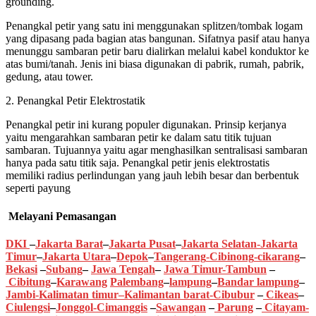
grounding.
Penangkal petir yang satu ini menggunakan splitzen/tombak logam
yang dipasang pada bagian atas bangunan. Sifatnya pasif atau hanya
menunggu sambaran petir baru dialirkan melalui kabel konduktor ke
atas bumi/tanah. Jenis ini biasa digunakan di pabrik, rumah, pabrik,
gedung, atau tower.
2. Penangkal Petir Elektrostatik
Penangkal petir ini kurang populer digunakan. Prinsip kerjanya
yaitu mengarahkan sambaran petir ke dalam satu titik tujuan
sambaran. Tujuannya yaitu agar menghasilkan sentralisasi sambaran
hanya pada satu titik saja. Penangkal petir jenis elektrostatis
memiliki radius perlindungan yang jauh lebih besar dan berbentuk
seperti payung
Melayani Pemasangan
DKI
–
Jakarta Barat
–
Jakarta Pusat
–
Jakarta Selatan
-Jakarta
Timur
–
Jakarta Utara
–
Depok
–
Tangerang
-Cibinong
-cikarang
–
Bekasi
–
Subang
–
Jawa Tengah
–
Jawa Timur
-Tambun
–
Cibitung
–
Karawang
Palembang
–
lampung
–
Bandar lampung
–
Jambi
-K
alimatan timur
–
Kalimantan barat
-Cibubur
–
Cikeas
–
Ciulengsi
–
Jonggol
-Cimanggis
–
Sawangan
–
Parung
–
Citayam
-