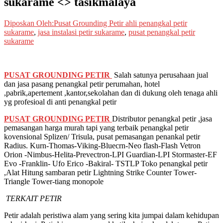
sukarame <> tasikmalaya
Diposkan Oleh:Pusat Grounding Petir
ahli penangkal petir
sukarame
,
jasa instalasi petir sukarame
,
pusat penangkal petir
sukarame
PUSAT GROUNDING PETIR
Salah satunya perusahaan jual
dan jasa pasang penangkal petir perumahan, hotel
,pabrik,apertement ,kantor,sekolahan dan di dukung oleh tenaga ahli
yg profesioal di anti penangkal petir
PUSAT GROUNDING PETIR
Distributor penangkal petir ,jasa
pemasangan harga murah tapi yang terbaik penangkal petir
kovensional Splizen/ Trisula, pusat pemasangan penankal petir
Radius. Kurn-Thomas-Viking-Bluecrn-Neo flash-Flash Vetron
Orion -Nimbus-Helita-Prevectron-LPI Guardian-LPI Stormaster-EF
Evo -Franklin- Ufo Erico -Bakiral- TSTLP Toko penangkal petir
,Alat Hitung sambaran petir Lightning Strike Counter Tower-
Triangle Tower-tiang monopole
TERKAIT PETIR
Petir adalah peristiwa alam yang sering kita jumpai dalam kehidupan