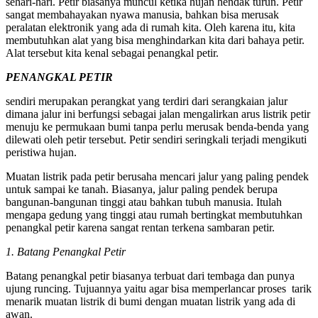
sehari-hari. Petir biasanya muncul ketika hujan hendak turun. Petir
sangat membahayakan nyawa manusia, bahkan bisa merusak
peralatan elektronik yang ada di rumah kita. Oleh karena itu, kita
membutuhkan alat yang bisa menghindarkan kita dari bahaya petir.
Alat tersebut kita kenal sebagai penangkal petir.
PENANGKAL PETIR
sendiri merupakan perangkat yang terdiri dari serangkaian jalur
dimana jalur ini berfungsi sebagai jalan mengalirkan arus listrik petir
menuju ke permukaan bumi tanpa perlu merusak benda-benda yang
dilewati oleh petir tersebut. Petir sendiri seringkali terjadi mengikuti
peristiwa hujan.
Muatan listrik pada petir berusaha mencari jalur yang paling pendek
untuk sampai ke tanah. Biasanya, jalur paling pendek berupa
bangunan-bangunan tinggi atau bahkan tubuh manusia. Itulah
mengapa gedung yang tinggi atau rumah bertingkat membutuhkan
penangkal petir karena sangat rentan terkena sambaran petir.
1. Batang Penangkal Petir
Batang penangkal petir biasanya terbuat dari tembaga dan punya
ujung runcing. Tujuannya yaitu agar bisa memperlancar proses tarik
menarik muatan listrik di bumi dengan muatan listrik yang ada di
awan.