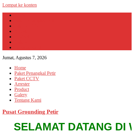
Lompat ke konten
Home
Paket Penangkal Petir
Paket CCTV
Arrester
Product
Galery
Tentang Kami
Jumat, Agustus 7, 2026
Home
Paket Penangkal Petir
Paket CCTV
Arrester
Product
Galery
Tentang Kami
Pusat Grounding Petir
SELAMAT DATANG DI WEBS