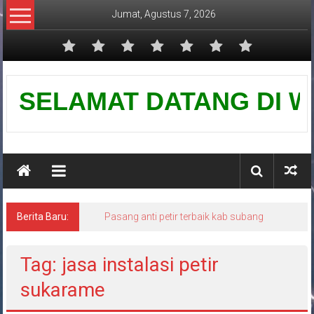
Lompat
Jumat, Agustus 7, 2026
ke
konten
Pusat
SELAMAT DATANG DI WEBS
Grounding
Petir
Berita Baru:
Pasang anti petir terbaik kab subang
Tag: jasa instalasi petir
sukarame