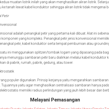
edua muatan listrik inilah yang akan menghasilkan aliran listrik. Selanjutn
 ke tanah lewat kabel konduktor sehingga aliran listrik tidak mengenai
l Petir
onvensional
nsional adalah penangkal petir yang pertama kali dibuat. Alat ini seben
i komponen yang kompleks. Penangkal petir jenis konvensional memili
enangkal petir, kabel konduktor serta tempat pembumian atau groundin
g satu ini menggunakan splitzen/tombak logam yang dipasang pada bag
hanya menunggu sambaran petir baru dialirkan melalui kabel konduktor 
akan di pabrik, rumah, pabrik, gedung, atau tower.
ktrostatik
kurang populer digunakan. Prinsip kerjanya yaitu mengarahkan sambaran 
. Tujuannya yaitu agar menghasilkan sentralisasi sambaran hanya pada s
 elektrostatis memiliki radius perlindungan yang jauh lebih besar dan be
Melayani Pemasangan