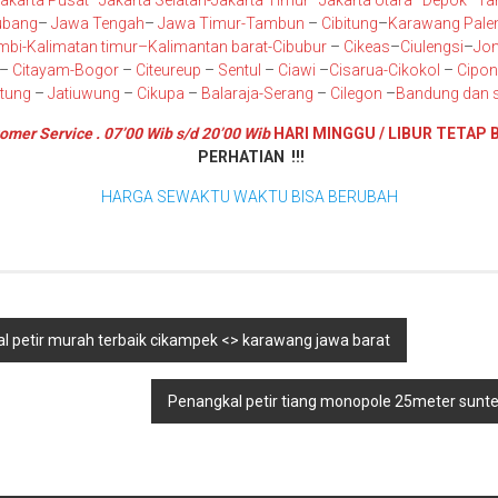
akarta Pusat
–
Jakarta Selatan
-Jakarta Timur
–
Jakarta Utara
–
Depok
–
Ta
ubang
–
Jawa Tengah
–
Jawa Timur
-Tambun
–
Cibitung
–
Karawang
Pal
mbi
-K
alimatan timur
–
Kalimantan barat
-Cibubur
–
Cikeas
–
Ciulengsi
–
Jon
–
Citayam
-Bogor
–
Citeureup
–
Sentul
–
Ciawi
–
Cisarua
-Cikokol
–
Cipo
itung
–
Jatiuwung
–
Cikupa
–
Balaraja
-Serang
–
Cilegon
–
Bandung
dan s
omer Service . 07’00 Wib s/d 20’00 Wib
HARI MINGGU / LIBUR TETAP 
PERHATIAN !!!
HARGA SEWAKTU WAKTU BISA BERUBAH
 petir murah terbaik cikampek <> karawang jawa barat
Penangkal petir tiang monopole 25meter sunter