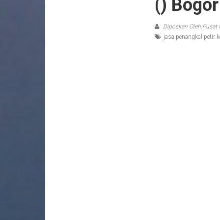
() Bogo
Diposkan Oleh:Pusat 
jasa penangkal petir 