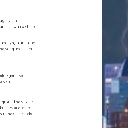
agai jalan
g dilewati oleh petir
asanya, jalur paling
g yang tinggi atau
r.
itu agar bisa
 awan.
 grounding sekitar
kup dekat di atas
penangkal petir akan