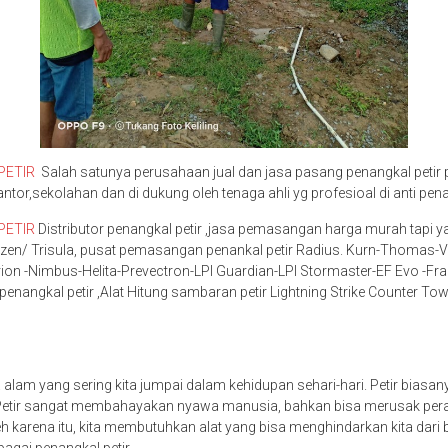
PETIR
Salah satunya perusahaan jual dan jasa pasang penangkal petir 
antor,sekolahan dan di dukung oleh tenaga ahli yg profesioal di anti pena
PETIR
Distributor penangkal petir ,jasa pemasangan harga murah tapi y
lizen/ Trisula, pusat pemasangan penankal petir Radius. Kurn-Thomas-V
ion -Nimbus-Helita-Prevectron-LPI Guardian-LPI Stormaster-EF Evo -Frank
enangkal petir ,Alat Hitung sambaran petir Lightning Strike Counter Tow
a alam yang sering kita jumpai dalam kehidupan sehari-hari. Petir biasa
 Petir sangat membahayakan nyawa manusia, bahkan bisa merusak peral
eh karena itu, kita membutuhkan alat yang bisa menghindarkan kita dari b