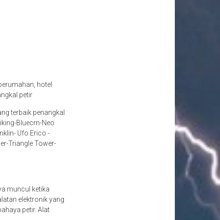
perumahan, hotel
ngkal petir
ang terbaik penangkal
iking-Bluecrn-Neo
lin- Ufo Erico -
er-Triangle Tower-
nya muncul ketika
atan elektronik yang
ahaya petir. Alat