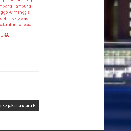
ngerang
-Cibinong
-
embang
–
lampung
–
ggol
-Cimanggis
–
ndoh
–
Karawaci
–
eluruh indonesia
BUKA
 <> jakarta utara