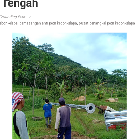
r Tengah
Grounding Petir
kebonkelapa
,
pemasangan anti petir kebonkelapa
,
pusat penangkal petir kebonkelapa