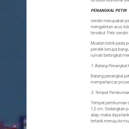
tersebut kita kenal se
PENANGKAL PETIR
sendiri merupakan per
mengalirkan arus lis
tersebut. Petir sendir
Muatan listrik pada p
pendek berupa bangu
rumah bertingkat mem
1. Batang Penangkal 
Batang penangkal pet
memperlancar proses 
3. Tempat Pembumia
Tempat pembumian (gr
1,5 cm. Sedangkan pan
atap, maka daya tari
tertarik menuju ke mu