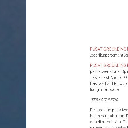
PUSAT GROUNDING 
,pabrik,apertement ,k
PUSAT GROUNDING 
petir kovensional Sp
flash-Flash Vetron Or
Bakiral- TSTLP Toko p
tiang monopole
TERKAIT PETIR
Petir adalah peristiw
hujan hendak turun.
ada di rumah kita. Ol