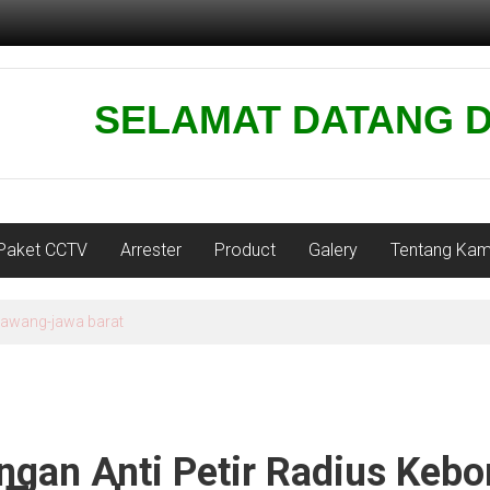
SELAMAT DATANG DI WEBS
Paket CCTV
Arrester
Product
Galery
Tentang Kam
karawang-jawa barat
gan Anti Petir Radius Kebo