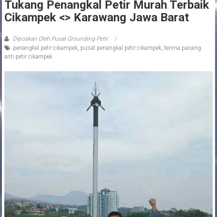
Tukang Penangkal Petir Murah Terbaik
Cikampek <> Karawang Jawa Barat
Diposkan Oleh:Pusat Grounding Petir
penangkal petir cikampek
,
pusat penangkal petir cikampek
,
terima pasang
anti petir cikampek