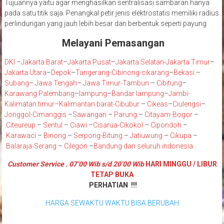
Tujuannya yaitu agar menghasilkan sentralisasi sambaran hanya
pada satu titik saja. Penangkal petir jenis elektrostatis memiliki radius
perlindungan yang jauh lebih besar dan berbentuk seperti payung
Melayani Pemasangan
DKI
–
Jakarta Barat
–
Jakarta Pusat
–
Jakarta Selatan
-Jakarta Timur
–
Jakarta Utara
–
Depok
–
Tangerang
-Cibinong
-cikarang
–
Bekasi
–
Subang
–
Jawa Tengah
–
Jawa Timur
-Tambun
–
Cibitung
–
Karawang
Palembang
–
lampung
–
Bandar lampung
–
Jambi
-
K
alimatan timur
–
Kalimantan barat
-Cibubur
–
Cikeas
–
Ciulengsi
–
Jonggol
-Cimanggis
–
Sawangan
–
Parung
–
Citayam
-Bogor
–
Citeureup
–
Sentul
–
Ciawi
–
Cisarua
-Cikokol
–
Cipondoh
–
Karawaci
–
Binong
–
Serpong
-Bitung
–
Jatiuwung
–
Cikupa
–
Balaraja
-Serang
–
Cilegon
–
Bandung
dan seluruh indonesia
Customer Service . 07’00 Wib s/d 20’00 Wib
HARI MINGGU / LIBUR
TETAP BUKA
PERHATIAN !!!
HARGA SEWAKTU WAKTU BISA BERUBAH