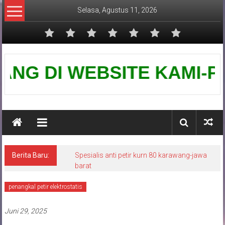
Lompat
Selasa, Agustus 11, 2026
ke
konten
Pusat
 DI WEBSITE KAMI-PUSAT G
Grounding
Petir
Berita Baru:
Spesialis anti petir kurn 80 karawang-jawa
barat
penangkal petir elektrostatis
Juni 29, 2025