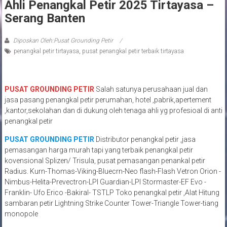
Ahli Penangkal Petir 2025 Tirtayasa –
Serang Banten
Diposkan Oleh:Pusat Grounding Petir
penangkal petir tirtayasa
,
pusat penangkal petir terbaik tirtayasa
PUSAT GROUNDING PETIR
Salah satunya perusahaan jual dan
jasa pasang penangkal petir perumahan, hotel ,pabrik,apertement
,kantor,sekolahan dan di dukung oleh tenaga ahli yg profesioal di anti
penangkal petir
PUSAT GROUNDING PETIR
Distributor penangkal petir ,jasa
pemasangan harga murah tapi yang terbaik penangkal petir
kovensional Splizen/ Trisula, pusat pemasangan penankal petir
Radius. Kurn-Thomas-Viking-Bluecrn-Neo flash-Flash Vetron Orion -
Nimbus-Helita-Prevectron-LPI Guardian-LPI Stormaster-EF Evo -
Franklin- Ufo Erico -Bakiral- TSTLP Toko penangkal petir ,Alat Hitung
sambaran petir Lightning Strike Counter Tower-Triangle Tower-tiang
monopole