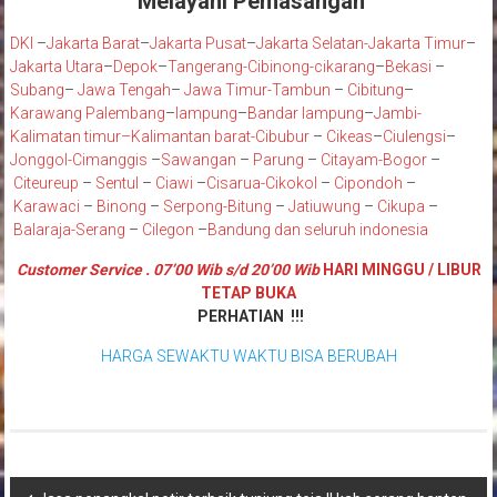
Melayani Pemasangan
DKI
–
Jakarta Barat
–
Jakarta Pusat
–
Jakarta Selatan
-Jakarta Timur
–
Jakarta Utara
–
Depok
–
Tangerang
-Cibinong
-cikarang
–
Bekasi
–
Subang
–
Jawa Tengah
–
Jawa Timur
-Tambun
–
Cibitung
–
Karawang
Palembang
–
lampung
–
Bandar lampung
–
Jambi
-
K
alimatan timur
–
Kalimantan barat
-Cibubur
–
Cikeas
–
Ciulengsi
–
Jonggol
-Cimanggis
–
Sawangan
–
Parung
–
Citayam
-Bogor
–
Citeureup
–
Sentul
–
Ciawi
–
Cisarua
-Cikokol
–
Cipondoh
–
Karawaci
–
Binong
–
Serpong
-Bitung
–
Jatiuwung
–
Cikupa
–
Balaraja
-Serang
–
Cilegon
–
Bandung
dan seluruh indonesia
Customer Service . 07’00 Wib s/d 20’00 Wib
HARI MINGGU / LIBUR
TETAP BUKA
PERHATIAN !!!
HARGA SEWAKTU WAKTU BISA BERUBAH
Navigasi