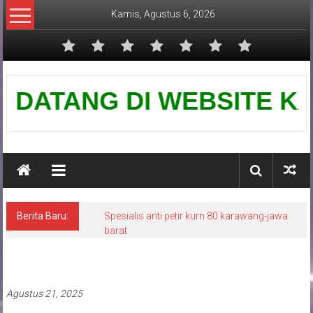
Lompat
Kamis, Agustus 6, 2026
ke
konten
Pusat
ATANG DI WEBSITE KAMI-PU
Grounding
Petir
Berita Baru:
Spesialis anti petir kurn 80 karawang-jawa
barat
Pasang penangkal petir
Agustus 21, 2025