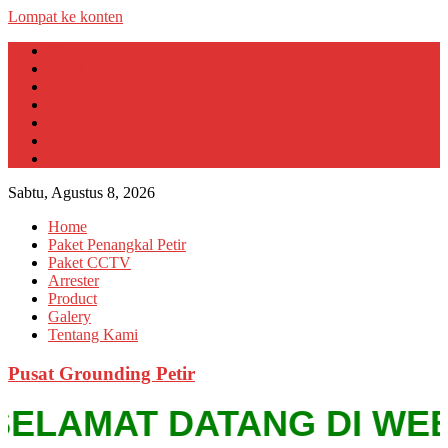
Lompat ke konten
Home
Paket Penangkal Petir
Paket CCTV
Arrester
Product
Galery
Tentang Kami
Sabtu, Agustus 8, 2026
Home
Paket Penangkal Petir
Paket CCTV
Arrester
Product
Galery
Tentang Kami
Pusat Grounding Petir
ELAMAT DATANG DI WEBSITE