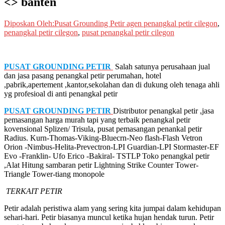
<> banten
Diposkan Oleh:Pusat Grounding Petir
agen penangkal petir cilegon
,
penangkal petir cilegon
,
pusat penangkal petir cilegon
PUSAT GROUNDING PETIR
Salah satunya perusahaan jual
dan jasa pasang penangkal petir perumahan, hotel
,pabrik,apertement ,kantor,sekolahan dan di dukung oleh tenaga ahli
yg profesioal di anti penangkal petir
PUSAT GROUNDING PETIR
Distributor penangkal petir ,jasa
pemasangan harga murah tapi yang terbaik penangkal petir
kovensional Splizen/ Trisula, pusat pemasangan penankal petir
Radius. Kurn-Thomas-Viking-Bluecrn-Neo flash-Flash Vetron
Orion -Nimbus-Helita-Prevectron-LPI Guardian-LPI Stormaster-EF
Evo -Franklin- Ufo Erico -Bakiral- TSTLP Toko penangkal petir
,Alat Hitung sambaran petir Lightning Strike Counter Tower-
Triangle Tower-tiang monopole
TERKAIT PETIR
Petir adalah peristiwa alam yang sering kita jumpai dalam kehidupan
sehari-hari. Petir biasanya muncul ketika hujan hendak turun. Petir