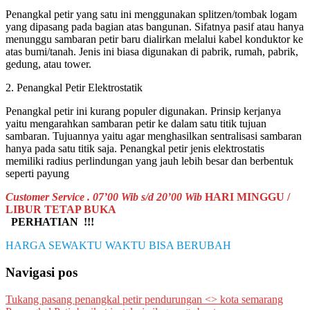
Penangkal petir yang satu ini menggunakan splitzen/tombak logam
yang dipasang pada bagian atas bangunan. Sifatnya pasif atau hanya
menunggu sambaran petir baru dialirkan melalui kabel konduktor ke
atas bumi/tanah. Jenis ini biasa digunakan di pabrik, rumah, pabrik,
gedung, atau tower.
2. Penangkal Petir Elektrostatik
Penangkal petir ini kurang populer digunakan. Prinsip kerjanya
yaitu mengarahkan sambaran petir ke dalam satu titik tujuan
sambaran. Tujuannya yaitu agar menghasilkan sentralisasi sambaran
hanya pada satu titik saja. Penangkal petir jenis elektrostatis
memiliki radius perlindungan yang jauh lebih besar dan berbentuk
seperti payung
Customer Service . 07’00 Wib s/d 20’00 Wib
HARI MINGGU /
LIBUR TETAP BUKA
PERHATIAN !!!
HARGA SEWAKTU WAKTU BISA BERUBAH
Navigasi pos
Tukang pasang penangkal petir pendurungan <> kota semarang