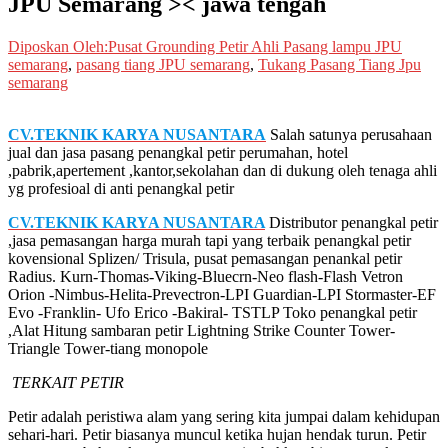
JPU Semarang >< jawa tengah
Diposkan Oleh:Pusat Grounding Petir
Ahli Pasang lampu JPU
semarang
,
pasang tiang JPU semarang
,
Tukang Pasang Tiang Jpu
semarang
CV.TEKNIK KARYA NUSANTARA
Salah satunya perusahaan
jual dan jasa pasang penangkal petir perumahan, hotel
,pabrik,apertement ,kantor,sekolahan dan di dukung oleh tenaga ahli
yg profesioal di anti penangkal petir
CV.TEKNIK KARYA NUSANTARA
Distributor penangkal petir
,jasa pemasangan harga murah tapi yang terbaik penangkal petir
kovensional Splizen/ Trisula, pusat pemasangan penankal petir
Radius. Kurn-Thomas-Viking-Bluecrn-Neo flash-Flash Vetron
Orion -Nimbus-Helita-Prevectron-LPI Guardian-LPI Stormaster-EF
Evo -Franklin- Ufo Erico -Bakiral- TSTLP Toko penangkal petir
,Alat Hitung sambaran petir Lightning Strike Counter Tower-
Triangle Tower-tiang monopole
TERKAIT PETIR
Petir adalah peristiwa alam yang sering kita jumpai dalam kehidupan
sehari-hari. Petir biasanya muncul ketika hujan hendak turun. Petir