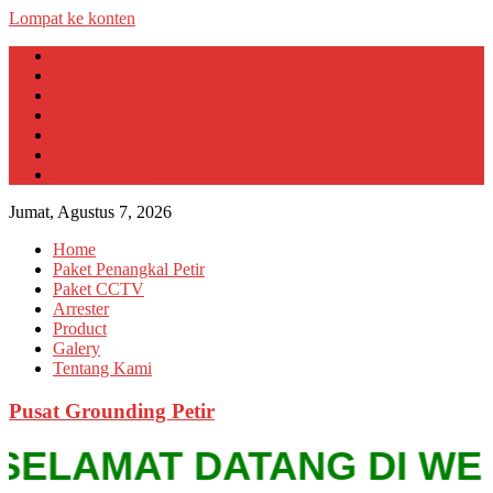
Lompat ke konten
Home
Paket Penangkal Petir
Paket CCTV
Arrester
Product
Galery
Tentang Kami
Jumat, Agustus 7, 2026
Home
Paket Penangkal Petir
Paket CCTV
Arrester
Product
Galery
Tentang Kami
Pusat Grounding Petir
ELAMAT DATANG DI WEBSIT