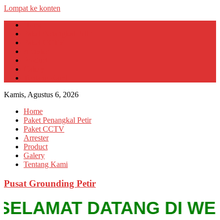
Lompat ke konten
Home
Paket Penangkal Petir
Paket CCTV
Arrester
Product
Galery
Tentang Kami
Kamis, Agustus 6, 2026
Home
Paket Penangkal Petir
Paket CCTV
Arrester
Product
Galery
Tentang Kami
Pusat Grounding Petir
SELAMAT DATANG DI WEBSIT