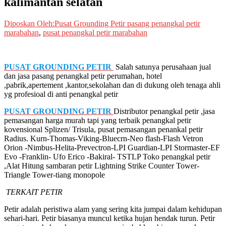
kalimantan selatan
Diposkan Oleh:Pusat Grounding Petir
pasang penangkal petir
marabahan
,
pusat penangkal petir marabahan
PUSAT GROUNDING PETIR
Salah satunya perusahaan jual
dan jasa pasang penangkal petir perumahan, hotel
,pabrik,apertement ,kantor,sekolahan dan di dukung oleh tenaga ahli
yg profesioal di anti penangkal petir
PUSAT GROUNDING PETIR
Distributor penangkal petir ,jasa
pemasangan harga murah tapi yang terbaik penangkal petir
kovensional Splizen/ Trisula, pusat pemasangan penankal petir
Radius. Kurn-Thomas-Viking-Bluecrn-Neo flash-Flash Vetron
Orion -Nimbus-Helita-Prevectron-LPI Guardian-LPI Stormaster-EF
Evo -Franklin- Ufo Erico -Bakiral- TSTLP Toko penangkal petir
,Alat Hitung sambaran petir Lightning Strike Counter Tower-
Triangle Tower-tiang monopole
TERKAIT PETIR
Petir adalah peristiwa alam yang sering kita jumpai dalam kehidupan
sehari-hari. Petir biasanya muncul ketika hujan hendak turun. Petir