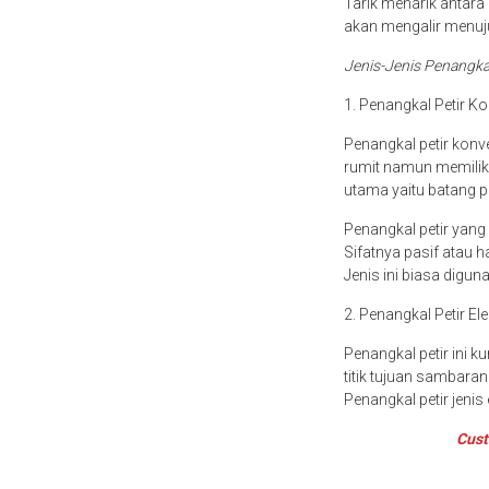
Tarik menarik antara k
akan mengalir menuju
Jenis-Jenis Penangka
1. Penangkal Petir K
Penangkal petir konve
rumit namun memilik
utama yaitu batang p
Penangkal petir yan
Sifatnya pasif atau 
Jenis ini biasa digun
2. Penangkal Petir Ele
Penangkal petir ini 
titik tujuan sambaran
Penangkal petir jenis
Cust