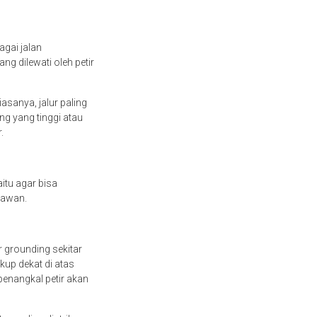
agai jalan
g dilewati oleh petir
asanya, jalur paling
g yang tinggi atau
r.
itu agar bisa
 awan.
 grounding sekitar
kup dekat di atas
penangkal petir akan