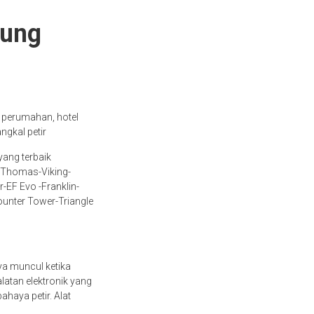
pung
 perumahan, hotel
ngkal petir
yang terbaik
n-Thomas-Viking-
-EF Evo -Franklin-
Counter Tower-Triangle
nya muncul ketika
atan elektronik yang
ahaya petir. Alat