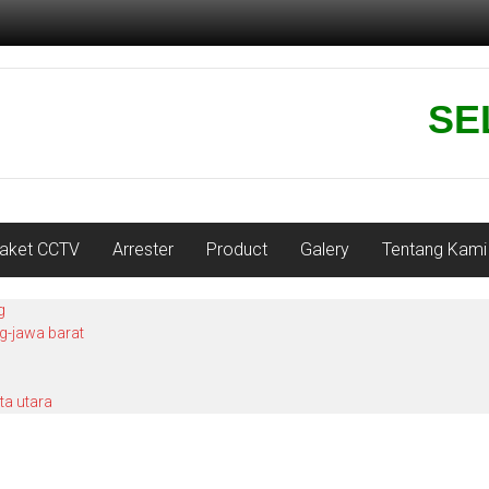
SELA
aket CCTV
Arrester
Product
Galery
Tentang Kami
g
ng-jawa barat
ta utara