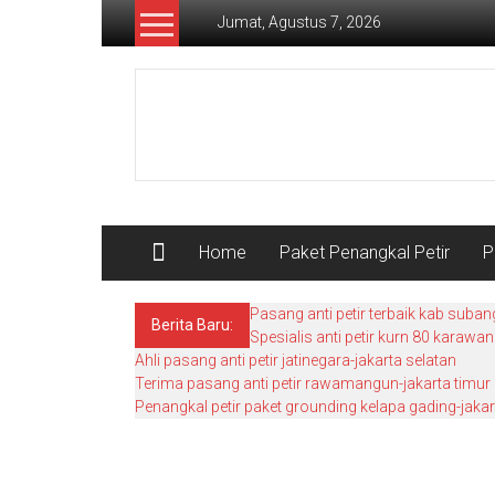
Lompat
Jumat, Agustus 7, 2026
ke
konten
Pusat
Grounding
Petir
Home
Paket Penangkal Petir
P
Pasang anti petir terbaik kab suban
Berita Baru:
Spesialis anti petir kurn 80 karawa
Ahli pasang anti petir jatinegara-jakarta selatan
Terima pasang anti petir rawamangun-jakarta timur
Penangkal petir paket grounding kelapa gading-jakar
Pasang penangkal petir