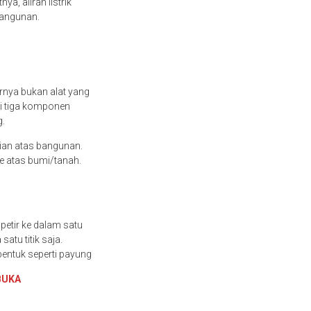
ya, aliran listrik
 bangunan.
arnya bukan alat yang
ki tiga komponen
g.
ian atas bangunan.
ke atas bumi/tanah.
petir ke dalam satu
atu titik saja.
rbentuk seperti payung
BUKA