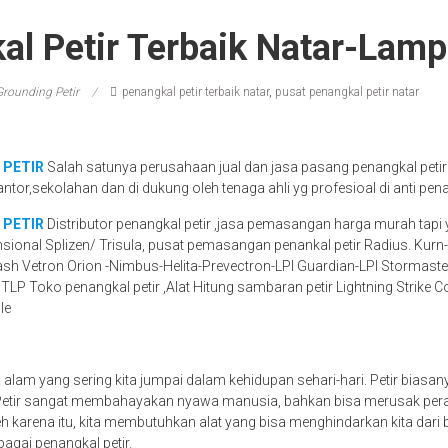
al Petir Terbaik Natar-Lam
Grounding Petir
penangkal petir terbaik natar
,
pusat penangkal petir natar
 PETIR
Salah satunya perusahaan jual dan jasa pasang penangkal petir
antor,sekolahan dan di dukung oleh tenaga ahli yg profesioal di anti pena
 PETIR
Distributor penangkal petir ,jasa pemasangan harga murah tapi 
nsional Splizen/ Trisula, pusat pemasangan penankal petir Radius. Kur
ash Vetron Orion -Nimbus-Helita-Prevectron-LPI Guardian-LPI Stormaster
STLP Toko penangkal petir ,Alat Hitung sambaran petir Lightning Strike 
le
a alam yang sering kita jumpai dalam kehidupan sehari-hari. Petir biasa
 Petir sangat membahayakan nyawa manusia, bahkan bisa merusak peral
eh karena itu, kita membutuhkan alat yang bisa menghindarkan kita dari b
bagai penangkal petir.