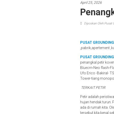
April 25, 2026
Penangk
Diposkan Oleh:Pusat 
PUSAT GROUNDING
,pabrik,apertement ,k
PUSAT GROUNDING
penangkal petir kove
Bluecrn-Neo flash-Fl
Ufo Erico -Bakiral- T
Tower-tiang monopo
TERKAIT PETIR
Petir adalah peristiw
hujan hendak turun.
ada di rumah kita. Ol
tersebut kita kenal se