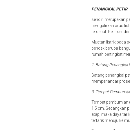
PENANGKAL PETIR
sendiri merupakan per
mengalirkan arus lis
tersebut. Petir sendir
Muatan listrik pada p
pendek berupa bangu
rumah bertingkat mem
1. Batang Penangkal 
Batang penangkal pet
memperlancar proses 
3. Tempat Pembumia
Tempat pembumian (gr
1,5 cm. Sedangkan pan
atap, maka daya tari
tertarik menuju ke mu