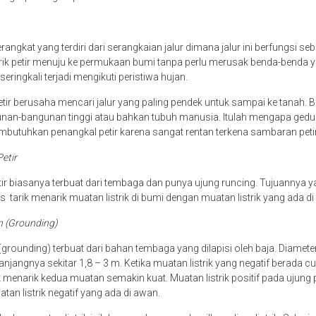
angkat yang terdiri dari serangkaian jalur dimana jalur ini berfungsi seb
trik petir menuju ke permukaan bumi tanpa perlu merusak benda-benda yan
i seringkali terjadi mengikuti peristiwa hujan.
etir berusaha mencari jalur yang paling pendek untuk sampai ke tanah. Bi
nan-bangunan tinggi atau bahkan tubuh manusia. Itulah mengapa gedun
butuhkan penangkal petir karena sangat rentan terkena sambaran peti
Petir
ir biasanya terbuat dari tembaga dan punya ujung runcing. Tujuannya ya
tarik menarik muatan listrik di bumi dengan muatan listrik yang ada di
n (Grounding)
ounding) terbuat dari bahan tembaga yang dilapisi oleh baja. Diameter
jangnya sekitar 1,8 – 3 m. Ketika muatan listrik yang negatif berada cu
k menarik kedua muatan semakin kuat. Muatan listrik positif pada ujung 
atan listrik negatif yang ada di awan.