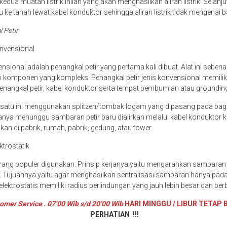
edua muatan listrik inilah yang akan menghasilkan aliran listrik. Selanjutn
 ke tanah lewat kabel konduktor sehingga aliran listrik tidak mengenai
l Petir
onvensional
nsional adalah penangkal petir yang pertama kali dibuat. Alat ini seben
i komponen yang kompleks. Penangkal petir jenis konvensional memili
enangkal petir, kabel konduktor serta tempat pembumian atau groundin
g satu ini menggunakan splitzen/tombak logam yang dipasang pada bag
hanya menunggu sambaran petir baru dialirkan melalui kabel konduktor 
akan di pabrik, rumah, pabrik, gedung, atau tower.
ktrostatik
kurang populer digunakan. Prinsip kerjanya yaitu mengarahkan sambaran 
. Tujuannya yaitu agar menghasilkan sentralisasi sambaran hanya pada s
 elektrostatis memiliki radius perlindungan yang jauh lebih besar dan be
omer Service . 07’00 Wib s/d 20’00 Wib
HARI MINGGU / LIBUR TETAP 
PERHATIAN !!!