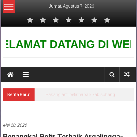
Lompat
Jumat, Agustus 7, 2026
ke
konten
Pusat
LAMAT DATANG DI WEBSITE 
Grounding
Petir
Berita Baru:
Pasang anti petir terbaik kab subang
Pasang penangkal petir
Mei 20, 2026
Penangkal Petir Terbaik Argalingga-