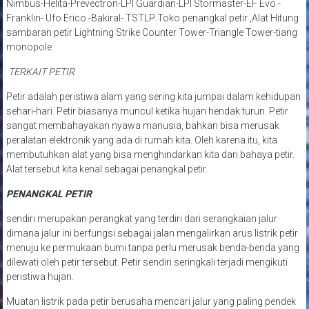
Nimbus-Helita-Prevectron-LPI Guardian-LPI Stormaster-EF Evo -
Franklin- Ufo Erico -Bakiral- TSTLP Toko penangkal petir ,Alat Hitung
sambaran petir Lightning Strike Counter Tower-Triangle Tower-tiang
monopole
TERKAIT PETIR
Petir adalah peristiwa alam yang sering kita jumpai dalam kehidupan
sehari-hari. Petir biasanya muncul ketika hujan hendak turun. Petir
sangat membahayakan nyawa manusia, bahkan bisa merusak
peralatan elektronik yang ada di rumah kita. Oleh karena itu, kita
membutuhkan alat yang bisa menghindarkan kita dari bahaya petir.
Alat tersebut kita kenal sebagai penangkal petir.
PENANGKAL PETIR
sendiri merupakan perangkat yang terdiri dari serangkaian jalur
dimana jalur ini berfungsi sebagai jalan mengalirkan arus listrik petir
menuju ke permukaan bumi tanpa perlu merusak benda-benda yang
dilewati oleh petir tersebut. Petir sendiri seringkali terjadi mengikuti
peristiwa hujan.
Muatan listrik pada petir berusaha mencari jalur yang paling pendek