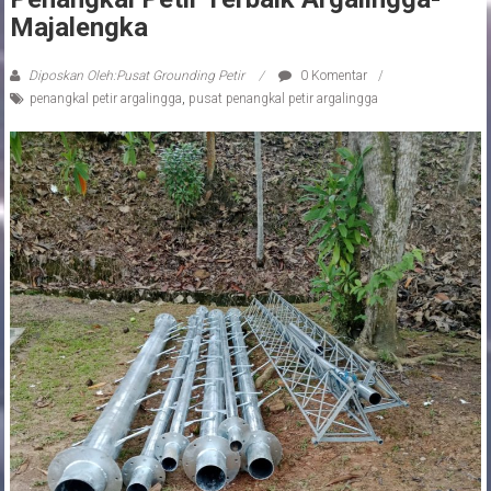
Majalengka
Diposkan Oleh:Pusat Grounding Petir
0 Komentar
penangkal petir argalingga
,
pusat penangkal petir argalingga