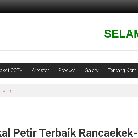
SELAMAT 
aket CCTV
Arrester
Product
Galery
Tentang Kami
 subang
al Petir Terbaik Rancaekek-