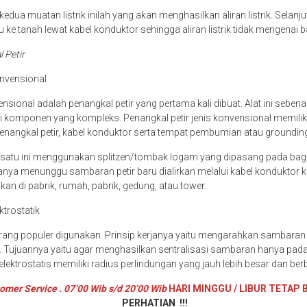
edua muatan listrik inilah yang akan menghasilkan aliran listrik. Selanjutn
 ke tanah lewat kabel konduktor sehingga aliran listrik tidak mengenai
l Petir
onvensional
nsional adalah penangkal petir yang pertama kali dibuat. Alat ini seben
i komponen yang kompleks. Penangkal petir jenis konvensional memili
enangkal petir, kabel konduktor serta tempat pembumian atau groundin
g satu ini menggunakan splitzen/tombak logam yang dipasang pada bag
hanya menunggu sambaran petir baru dialirkan melalui kabel konduktor 
akan di pabrik, rumah, pabrik, gedung, atau tower.
ktrostatik
kurang populer digunakan. Prinsip kerjanya yaitu mengarahkan sambaran 
. Tujuannya yaitu agar menghasilkan sentralisasi sambaran hanya pada s
 elektrostatis memiliki radius perlindungan yang jauh lebih besar dan be
omer Service . 07’00 Wib s/d 20’00 Wib
HARI MINGGU / LIBUR TETAP 
PERHATIAN !!!