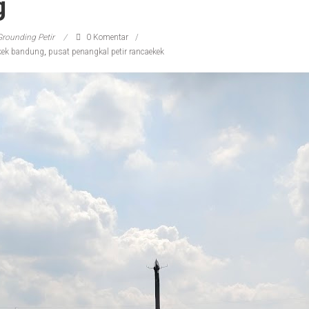
g
Grounding Petir
0 Komentar
ekek bandung
,
pusat penangkal petir rancaekek