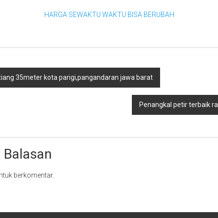
HARGA SEWAKTU WAKTU BISA BERUBAH
tiang 35meter kota parigi,pangandaran jawa barat
Penangkal petir terbaik 
 Balasan
ntuk berkomentar.