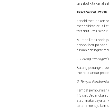
tersebut kita kenal se
PENANGKAL PETIR
sendiri merupakan per
mengalirkan arus lis
tersebut. Petir sendir
Muatan listrik pada p
pendek berupa bangu
rumah bertingkat mem
1. Batang Penangkal 
Batang penangkal pet
memperlancar proses 
3. Tempat Pembumia
Tempat pembumian (gr
1,5 cm. Sedangkan pan
atap, maka daya tari
tertarik menuju ke mu