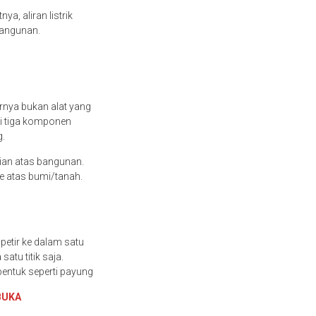
ya, aliran listrik
 bangunan.
arnya bukan alat yang
ki tiga komponen
g.
ian atas bangunan.
ke atas bumi/tanah.
petir ke dalam satu
atu titik saja.
rbentuk seperti payung
BUKA