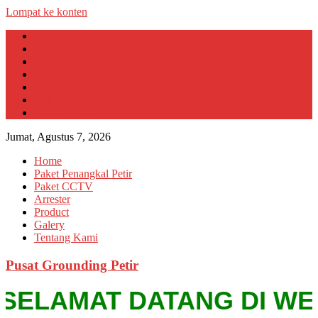
Lompat ke konten
Home
Paket Penangkal Petir
Paket CCTV
Arrester
Product
Galery
Tentang Kami
Jumat, Agustus 7, 2026
Home
Paket Penangkal Petir
Paket CCTV
Arrester
Product
Galery
Tentang Kami
Pusat Grounding Petir
SELAMAT DATANG DI WEBSIT