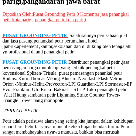
parigi,pangandaran jawa barat
Diposkan Oleh:Pusat Grounding Petir
0 Komentar
jasa penangkal
petir kota parigi
,
penangkal petir kota parigi
PUSAT GROUNDING PETIR
Salah satunya perusahaan jual
dan jasa pasang penangkal petir perumahan, hotel
,pabrik,apertement ,kantor,sekolahan dan di dukung oleh tenaga ahli
yg profesional di anti penangkal petir
PUSAT GROUNDING PETIR
Distributor penangkal petir ,jasa
pemasangan harga murah tapi yang terbaik penangkal petir
kovensional Splizen/ Trisula, pusat pemasangan penankal petir
Radius. Kurn-Thomas-Viking-Bluecrn-Neo flash-Flash Vetron
Orion -Nimbus-Helita-Prevectron-LPI Guardian-LPI Stormaster-EF
Evo -Franklin- Ufo Erico -Bakiral- TSTLP Toko penangkal petir
,Alat Hitung sambaran petir Lightning Strike Counter Tower-
Triangle Tower-tiang monopole
TERKAIT PETIR
Petir adalah peristiwa alam yang sering kita jumpai dalam kehidupan
sehari-hari. Petir biasanya muncul ketika hujan hendak turun. Petir
sangat membahayakan nyawa manusia, bahkan bisa merusak