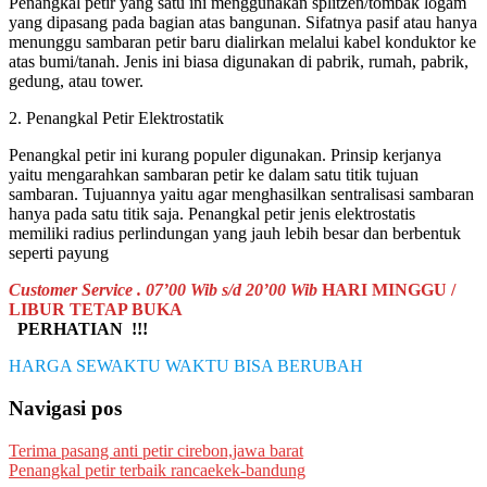
Penangkal petir yang satu ini menggunakan splitzen/tombak logam
yang dipasang pada bagian atas bangunan. Sifatnya pasif atau hanya
menunggu sambaran petir baru dialirkan melalui kabel konduktor ke
atas bumi/tanah. Jenis ini biasa digunakan di pabrik, rumah, pabrik,
gedung, atau tower.
2. Penangkal Petir Elektrostatik
Penangkal petir ini kurang populer digunakan. Prinsip kerjanya
yaitu mengarahkan sambaran petir ke dalam satu titik tujuan
sambaran. Tujuannya yaitu agar menghasilkan sentralisasi sambaran
hanya pada satu titik saja. Penangkal petir jenis elektrostatis
memiliki radius perlindungan yang jauh lebih besar dan berbentuk
seperti payung
Customer Service . 07’00 Wib s/d 20’00 Wib
HARI MINGGU /
LIBUR TETAP BUKA
PERHATIAN !!!
HARGA SEWAKTU WAKTU BISA BERUBAH
Navigasi pos
Terima pasang anti petir cirebon,jawa barat
Penangkal petir terbaik rancaekek-bandung