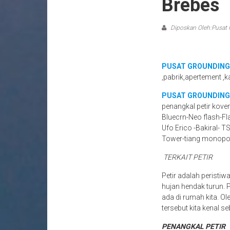
Brebes
Diposkan Oleh:Pusat 
PUSAT GROUNDING
,pabrik,apertement ,k
PUSAT GROUNDING
penangkal petir kove
Bluecrn-Neo flash-Fl
Ufo Erico -Bakiral- T
Tower-tiang monopo
TERKAIT PETIR
Petir adalah peristiw
hujan hendak turun.
ada di rumah kita. Ol
tersebut kita kenal se
PENANGKAL PETIR