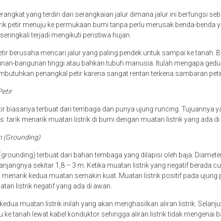
angkat yang terdiri dari serangkaian jalur dimana jalur ini berfungsi seb
trik petir menuju ke permukaan bumi tanpa perlu merusak benda-benda yan
i seringkali terjadi mengikuti peristiwa hujan.
etir berusaha mencari jalur yang paling pendek untuk sampai ke tanah. Bi
nan-bangunan tinggi atau bahkan tubuh manusia. Itulah mengapa gedun
butuhkan penangkal petir karena sangat rentan terkena sambaran peti
Petir
ir biasanya terbuat dari tembaga dan punya ujung runcing. Tujuannya ya
tarik menarik muatan listrik di bumi dengan muatan listrik yang ada di
n (Grounding)
ounding) terbuat dari bahan tembaga yang dilapisi oleh baja. Diameter
jangnya sekitar 1,8 – 3 m. Ketika muatan listrik yang negatif berada cu
k menarik kedua muatan semakin kuat. Muatan listrik positif pada ujung 
atan listrik negatif yang ada di awan.
edua muatan listrik inilah yang akan menghasilkan aliran listrik. Selanjutn
 ke tanah lewat kabel konduktor sehingga aliran listrik tidak mengenai