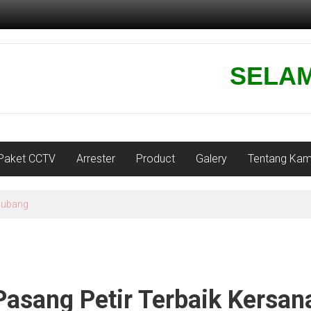
SELAMAT
Paket CCTV
Arrester
Product
Galery
Tentang Kam
 subang
Pasang Petir Terbaik Kersan