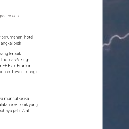
petir kersana
r perumahan, hotel
angkal petir
yang terbaik
n-Thomas-Viking-
-EF Evo -Franklin-
Counter Tower-Triangle
nya muncul ketika
atan elektronik yang
ahaya petir. Alat