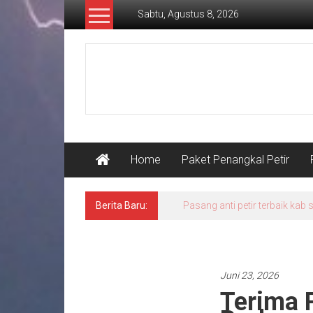
Lompat
Sabtu, Agustus 8, 2026
ke
konten
Pusat
Grounding
Petir
Home
Paket Penangkal Petir
Berita Baru:
Pasang anti petir terbaik kab
Pasang penangkal petir
Juni 23, 2026
Terima 