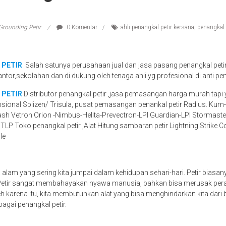
Grounding Petir
0 Komentar
ahli penangkal petir kersana
,
penangkal 
 PETIR
Salah satunya perusahaan jual dan jasa pasang penangkal peti
antor,sekolahan dan di dukung oleh tenaga ahli yg profesional di anti pen
 PETIR
Distributor penangkal petir ,jasa pemasangan harga murah tapi 
nsional Splizen/ Trisula, pusat pemasangan penankal petir Radius. Kur
ash Vetron Orion -Nimbus-Helita-Prevectron-LPI Guardian-LPI Stormaster
STLP Toko penangkal petir ,Alat Hitung sambaran petir Lightning Strike 
le
a alam yang sering kita jumpai dalam kehidupan sehari-hari. Petir biasa
 Petir sangat membahayakan nyawa manusia, bahkan bisa merusak peral
eh karena itu, kita membutuhkan alat yang bisa menghindarkan kita dari b
bagai penangkal petir.