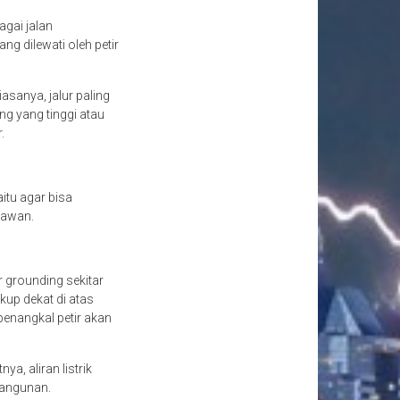
agai jalan
g dilewati oleh petir
asanya, jalur paling
g yang tinggi atau
r.
itu agar bisa
 awan.
 grounding sekitar
kup dekat di atas
penangkal petir akan
ya, aliran listrik
 bangunan.