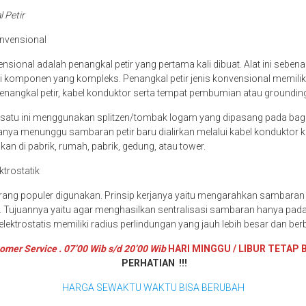
l Petir
onvensional
nsional adalah penangkal petir yang pertama kali dibuat. Alat ini seben
i komponen yang kompleks. Penangkal petir jenis konvensional memili
enangkal petir, kabel konduktor serta tempat pembumian atau groundin
g satu ini menggunakan splitzen/tombak logam yang dipasang pada bag
hanya menunggu sambaran petir baru dialirkan melalui kabel konduktor 
akan di pabrik, rumah, pabrik, gedung, atau tower.
ktrostatik
kurang populer digunakan. Prinsip kerjanya yaitu mengarahkan sambaran 
. Tujuannya yaitu agar menghasilkan sentralisasi sambaran hanya pada s
 elektrostatis memiliki radius perlindungan yang jauh lebih besar dan be
omer Service . 07’00 Wib s/d 20’00 Wib
HARI MINGGU / LIBUR TETAP 
PERHATIAN !!!
HARGA SEWAKTU WAKTU BISA BERUBAH