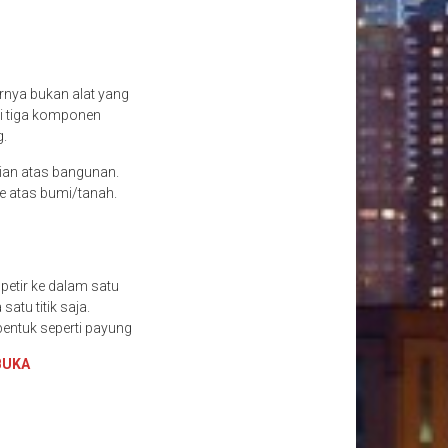
arnya bukan alat yang
ki tiga komponen
g.
ian atas bangunan.
ke atas bumi/tanah.
petir ke dalam satu
atu titik saja.
rbentuk seperti payung
BUKA