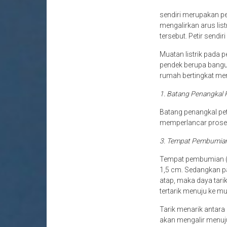
sendiri merupakan per
mengalirkan arus lis
tersebut. Petir sendir
Muatan listrik pada p
pendek berupa bangu
rumah bertingkat mem
1. Batang Penangkal 
Batang penangkal pet
memperlancar proses 
3. Tempat Pembumia
Tempat pembumian (gr
1,5 cm. Sedangkan pan
atap, maka daya tari
tertarik menuju ke mu
Tarik menarik antara k
akan mengalir menuju