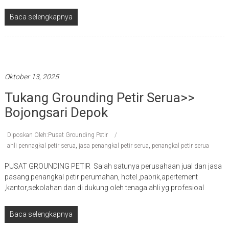
Baca selengkapnya
Penangkal petir terbaik
Oktober 13, 2025
Tukang Grounding Petir Serua>>
Bojongsari Depok
Diposkan Oleh:Pusat Grounding Petir
ahli pennagkal petir serua
,
jasa penangkal petir serua
,
penangkal petir serua
PUSAT GROUNDING PETIR Salah satunya perusahaan jual dan jasa
pasang penangkal petir perumahan, hotel ,pabrik,apertement
,kantor,sekolahan dan di dukung oleh tenaga ahli yg profesioal
Baca selengkapnya