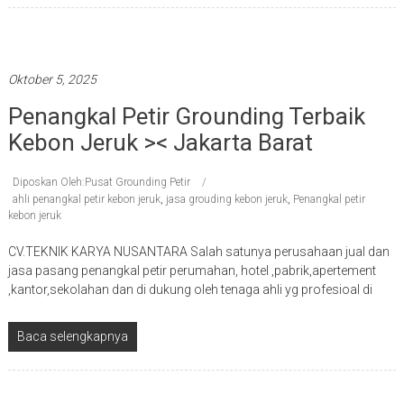
Penangkal petir terbaik
Oktober 5, 2025
Penangkal Petir Grounding Terbaik
Kebon Jeruk >< Jakarta Barat
Diposkan Oleh:Pusat Grounding Petir
ahli penangkal petir kebon jeruk
,
jasa grouding kebon jeruk
,
Penangkal petir
kebon jeruk
CV.TEKNIK KARYA NUSANTARA Salah satunya perusahaan jual dan
jasa pasang penangkal petir perumahan, hotel ,pabrik,apertement
,kantor,sekolahan dan di dukung oleh tenaga ahli yg profesioal di
Baca selengkapnya
Penangkal petir terbaik