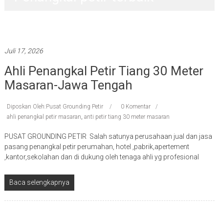
Penangkal petir terbaik
Juli 17, 2026
Ahli Penangkal Petir Tiang 30 Meter
Masaran-Jawa Tengah
Diposkan Oleh:Pusat Grounding Petir
0 Komentar
ahli penangkal petir masaran
,
anti petir tiang 30 meter masaran
PUSAT GROUNDING PETIR Salah satunya perusahaan jual dan jasa
pasang penangkal petir perumahan, hotel ,pabrik,apertement
,kantor,sekolahan dan di dukung oleh tenaga ahli yg profesional
Baca selengkapnya
Penangkal petir terbaik