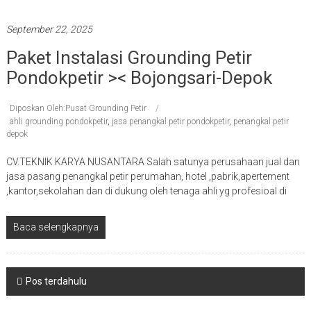
September 22, 2025
Paket Instalasi Grounding Petir
Pondokpetir >< Bojongsari-Depok
Diposkan Oleh:Pusat Grounding Petir
ahli grounding pondokpetir
,
jasa penangkal petir pondokpetir
,
penangkal petir
depok
CV.TEKNIK KARYA NUSANTARA Salah satunya perusahaan jual dan
jasa pasang penangkal petir perumahan, hotel ,pabrik,apertement
,kantor,sekolahan dan di dukung oleh tenaga ahli yg profesioal di
Baca selengkapnya
Navigasi
Pos terdahulu
pos