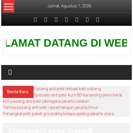
Lompat
Jumat, Agustus 7, 2026
ke
konten
Pusat
LAMAT DATANG DI WEBSITE 
Grounding
Petir
Pasang anti petir terbaik kab subang
Berita Baru:
Spesialis anti petir kurn 80 karawang-jawa barat
Ahli pasang anti petir jatinegara-jakarta selatan
Terima pasang anti petir rawamangun-jakarta timur
Penangkal petir paket grounding kelapa gading-jakarta utara
Penangkal petir terbaik