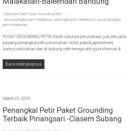
Malakasari-Baleendah Bandung
Diposkan Oleh:Pusat Grounding Petir
jasa penangkal petir malakasari
,
penangkal petir malakasari
,
pusat penagkal
petir malakasari
PUSAT GROUNDING PETIR Salah satunya perusahaan jual dan jasa
pasang penangkal petir perumahan, hotel ,pabrik,apertement
,kantor,sekolahan dan di dukung oleh tenaga ahli yg profesioal di
Baca selengkapnya
Penangkal petir terbaik
Maret 25, 2026
Penangkal Petir Paket Grounding
Terbaik Pinangsari -ciasem Subang