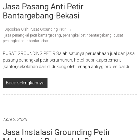
Jasa Pasang Anti Petir
Bantargebang-Bekasi
Diposkan Oleh:Pusat Grounding Petir
jasa penangkal petir bantargebang
,
penangkal petir bantargebang
,
pusat
penangkal petir bantargebang
PUSAT GROUNDING PETIR Salah satunya perusahaan jual dan jasa
pasang penangkal petir perumahan, hotel ,pabrik,apertement
,kantor,sekolahan dan di dukung oleh tenaga ahli yg profesioal di
Baca selengkapnya
Penangkal petir terbaik
April 2, 2026
Jasa Instalasi Grounding Petir