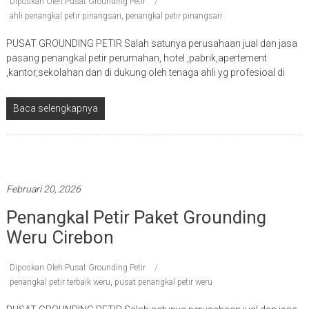
Diposkan Oleh:Pusat Grounding Petir
ahli penangkal petir pinangsari
,
penangkal petir pinangsari
PUSAT GROUNDING PETIR Salah satunya perusahaan jual dan jasa
pasang penangkal petir perumahan, hotel ,pabrik,apertement
,kantor,sekolahan dan di dukung oleh tenaga ahli yg profesioal di
Baca selengkapnya
Penangkal petir terbaik
Februari 20, 2026
Penangkal Petir Paket Grounding
Weru Cirebon
Diposkan Oleh:Pusat Grounding Petir
penangkal petir terbaik weru
,
pusat penangkal petir weru