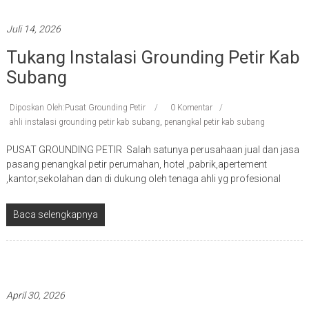
Juli 14, 2026
Tukang Instalasi Grounding Petir Kab
Subang
Diposkan Oleh:Pusat Grounding Petir
0 Komentar
ahli instalasi grounding petir kab subang
,
penangkal petir kab subang
PUSAT GROUNDING PETIR Salah satunya perusahaan jual dan jasa
pasang penangkal petir perumahan, hotel ,pabrik,apertement
,kantor,sekolahan dan di dukung oleh tenaga ahli yg profesional
Baca selengkapnya
Penangkal petir terbaik
April 30, 2026