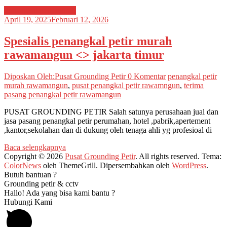
Penangkal petir murah
April 19, 2025
Februari 12, 2026
Spesialis penangkal petir murah
rawamangun <> jakarta timur
Diposkan Oleh:Pusat Grounding Petir
0 Komentar
penangkal petir
murah rawamangun
,
pusat penangkal petir rawamngun
,
terima
pasang penangkal petir rawamangun
PUSAT GROUNDING PETIR Salah satunya perusahaan jual dan
jasa pasang penangkal petir perumahan, hotel ,pabrik,apertement
,kantor,sekolahan dan di dukung oleh tenaga ahli yg profesioal di
Baca selengkapnya
Copyright © 2026
Pusat Grounding Petir
. All rights reserved. Tema:
ColorNews
oleh ThemeGrill. Dipersembahkan oleh
WordPress
.
Butuh bantuan ?
Grounding petir & cctv
Hallo! Ada yang bisa kami bantu ?
Hubungi Kami