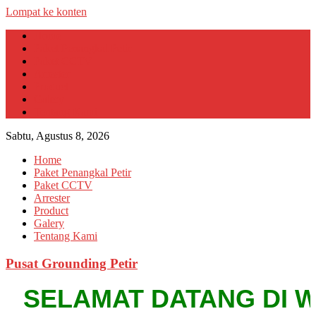
Lompat ke konten
Home
Paket Penangkal Petir
Paket CCTV
Arrester
Product
Galery
Tentang Kami
Sabtu, Agustus 8, 2026
Home
Paket Penangkal Petir
Paket CCTV
Arrester
Product
Galery
Tentang Kami
Pusat Grounding Petir
SELAMAT DATANG DI WEBS